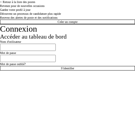
< Retour à la liste des postes
Revenez pour de nouvelles occasions
Gardez votre profil à jour
Découvrez un processus de candidature plus rapide
Recevez des alertes de poste et des notifications
Créer un compte
Connexion
Accéder au tableau de bord
Connexion : utilisateur et mot de passe
Nom d'utilisateur
Mot de passe
Mot de passe oublié?
S'identifier