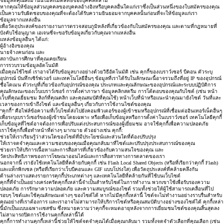
ข้อมูลที่คุณส่งมานั้นไม่ละเมิดสิทธิ์ของบุคคลที่สาม
หากคุณให้ข้อมูลส่วนบุคคลของบุคคลอ้างอิงหรือบุคคลอื่นใดแก่เราซึ่งเป็นส่วนหนึ่งของใบสมัครของคุณ
เป็นความรับผิดชอบของคุณที่จะต้องได้รับความยินยอมจากบุคคลนั้นก่อนที่จะให้ข้อมูลแก่เรา
ข้อมูลจากแหล่งอื่น
เพื่อวัตถุประสงค์ของรายงานการตรวจสอบภูมิหลังที่เกี่ยวข้องกับใบสมัครของคุณ และตามที่กฎหมายที่
บังคับใช้อนุญาต เอเจนซี่จะขอรับข้อมูลเกี่ยวกับคุณจากแหล่งอื่น
แหล่งข้อมูลอื่นๆ ได้แก่:
ผู้อ้างอิงของคุณ
นายจ้างคนก่อน และ
สถาบันการศึกษาที่คุณเคยเรียน
การรวบรวมข้อมูลอัตโนมัติ
เมื่อคุณใช้ไซต์ เราอาจได้รับข้อมูลบางอย่างด้วยวิธีอัตโนมัติ เช่น คุกกี้ของเบราว์เซอร์ บีคอน ตัวระบุ
อุปกรณ์ บันทึกเซิร์ฟเวอร์ และเทคโนโลยีอื่นๆ ข้อมูลที่เราได้รับในลักษณะนี้อาจรวมถึงที่อยู่ IP ของอุปกรณ์
ชื่อโดเมน ตัวระบุที่เกี่ยวข้องกับอุปกรณ์ของคุณ ประเภทและคุณลักษณะของอุปกรณ์และระบบปฏิบัติการ
คุณลักษณะของเว็บเบราว์เซอร์ การตั้งค่าภาษา ข้อมูลคลิกสตรีม การโต้ตอบของคุณกับไซต์ (เช่น หน้า
เว็บที่คุณเยี่ยมชม ลิงก์ที่คุณคลิก และคุณสมบัติที่คุณใช้) หน้าเว็บที่นำหรือแนะนำคุณมายังไซต์ วันที่และ
เวลาของการเข้าถึงไซต์ และข้อมูลอื่นๆ เกี่ยวกับการใช้งานไซต์ของคุณ
“คุกกี้” คือไฟล์ข้อความที่เว็บไซต์ส่งไปยังคอมพิวเตอร์ของผู้เข้าชมหรืออุปกรณ์ที่เชื่อมต่ออินเทอร์เน็ตอื่นๆ
เพื่อระบุเบราว์เซอร์ของผู้เข้าชมโดยเฉพาะ หรือเพื่อเก็บข้อมูลหรือการตั้งค่าในเบราว์เซอร์ เทคโนโลยีคุกกี้
เก็บข้อมูลที่ไซต์อาจต้องการเพื่อปรับแต่งประสบการณ์ของผู้เยี่ยมชม อาจใช้คุกกี้เพื่อความปลอดภัย
เราใช้คุกกี้เพื่อทำหน้าที่ต่างๆ มากมาย ตัวอย่างเช่น คุกกี้:
ช่วยให้เราเรียนรู้ว่าส่วนใดของไซต์ที่มีประโยชน์และส่วนใดที่ต้องปรับปรุง
ให้เราจดจำคุณและความชอบของคุณเมื่อคุณกลับมาที่ไซต์และปรับปรุงประสบการณ์ของคุณ
ช่วยเราให้บริการเนื้อหาและการสื่อสารที่เกี่ยวข้องกับความสนใจของคุณ และ
วัดประสิทธิภาพของการโฆษณาออนไลน์และการสื่อสารทางการตลาดของเรา
นอกจากนี้ เรายังใช้เทคโนโลยีที่คล้ายกับคุกกี้ เช่น Flash Local Shared Objects (หรือที่เรียกว่าคุกกี้ Flash)
และแท็กพิกเซล (หรือที่เรียกว่าเว็บบีคอนและ GIF แบบโปร่งใส) เพื่อวัตถุประสงค์ที่คล้ายคลึงกัน
ด้านล่างเราแสดงรายการคุกกี้ประเภทต่างๆ และเทคโนโลยีที่คล้ายกันที่ใช้บนเว็บไซต์
คุกกี้ที่จำเป็นอย่างเคร่งครัด
คุกกี้เหล่านี้จำเป็นสำหรับไซต์ในการทำงาน พวกเขาใช้เพื่อรับรองความ
ปลอดภัย การรักษาความปลอดภัย และความสมบูรณ์ของไซต์ รวมทั้งช่วยให้ผู้ใช้สามารถเคลื่อนที่ไป
รอบๆ ไซต์และใช้คุณลักษณะต่างๆ ของไซต์ได้ หากไม่มีคุกกี้เหล่านี้ ไซต์จะไม่ทำงานอย่างราบรื่นสำหรับ
คุณอย่างที่เราต้องการ และเราอาจไม่สามารถให้บริการไซต์หรือคุณสมบัติบางอย่างของไซต์ได้ คุกกี้เหล่า
นี้มักเป็นแบบเฉพาะเซสชัน ซึ่งหมายความว่าคุกกี้จะหมดอายุหลังจากการเยี่ยมชมไซต์ของคุณสิ้นสุดลง
ไม่สามารถปิดการใช้งานคุกกี้เหล่านี้ได้
คุกกี้การทำงาน
คุกกี้เหล่านี้ช่วยให้ไซต์จดจำคุณได้เมื่อคุณกลับมา รวมทั้งจดจำตัวเลือกที่คุณเลือก (เช่น