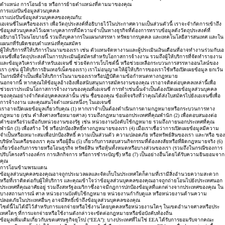
ตำแหน่ง การโอนย้าย หรือการย้ายตำแหน่งที่ตามมาของคุณ
การแบ่งปันข้อมูลส่วนบุคคล
เราแบ่งปันข้อมูลส่วนบุคคลของคุณกับ:
เอเจนซี่ในเครือของเรา เพื่อวัตถุประสงค์ที่อธิบายไว้ในประกาศความเป็นส่วนตัวนี้ เราจะจำกัดการเข้าถึง
ข้อมูลส่วนบุคคลไว้เฉพาะบุคลากรที่มีความจำเป็นทางธุรกิจที่ต้องการทราบข้อมูลดังวัตถุประสงค์ที่
อธิบายไว้ในนโยบายนี้ รวมถึงบุคลากรในแผนกสรรหา ทรัพยากรบุคคล และเทคโนโลยีสารสนเทศ และใน
แผนกที่รับผิดชอบตำแหน่งที่คุณสมัคร
ผู้ให้บริการที่ให้บริการในนามของเรา เช่น ตัวแทนจัดหางานและผู้ประเมินเงินเดือนที่อาจทำงานร่วมกับเอ
เจนซี่เพื่อวัตถุประสงค์ในการประเมินผู้สมัครสำหรับโอกาสการจ้างงาน รวมถึงผู้ให้บริการที่จัดทำรายงาน
และข้อมูลวิเคราะห์สำหรับเอเจนซี่ ช่วยจัดการเว็บไซต์นี้ หรือช่วยเหลือกระบวนการสรรหาออนไลน์ของ
เรา (เช่น ผู้ให้บริการอินเทอร์เน็ตของเรา) เราไม่อนุญาตให้ผู้ให้บริการของเราใช้หรือเปิดเผยข้อมูล ยกเว้น
ในกรณีที่จำเป็นเพื่อให้บริการในนามของเราหรือปฏิบัติตามข้อกำหนดทางกฎหมาย
นอกจากนี้ หากคุณให้ข้อมูลอ้างอิงเพื่อสนับสนุนการสมัครงานของคุณ เราอาจติดต่อบุคคลเหล่านี้เพื่อ
ช่วยเราประเมินโอกาสการจ้างงานของคุณที่เอเจนซี่ การทำเช่นนั้นจำเป็นต้องเปิดเผยข้อมูลส่วนบุคคล
ของคุณอย่างจำกัดต่อบุคคลเหล่านั้น เช่น ชื่อของคุณ ข้อเท็จจริงที่ว่าคุณได้ส่งใบสมัครไปยังเอเจนซี่เพื่อ
การจ้างงาน และคุณสนใจตำแหน่งหนึ่งๆ ในเอเจนซี่
เราอาจเปิดเผยข้อมูลเกี่ยวกับคุณ (1) หากเราจำเป็นต้องดำเนินการตามกฎหมายหรือกระบวนการทาง
กฎหมาย (เช่น คำสั่งศาลหรือหมายศาล) รวมถึงกฎหมายนอกประเทศที่คุณพำนัก (2) เพื่อตอบสนองต่อ
คำขอหรือร่วมมือกับหน่วยงานของรัฐ เช่น หน่วยงานบังคับใช้กฎหมาย รวมถึงภายนอกประเทศที่คุณ
พำนัก (3) เพื่อสร้าง ใช้ หรือปกป้องสิทธิ์ทางกฎหมายของเรา (4) เมื่อเราเชื่อว่าการเปิดเผยข้อมูลมีความ
จำเป็นหรือเหมาะสมเพื่อปกป้องสิทธิ์ ความเป็นส่วนตัว ความปลอดภัย หรือทรัพย์สินของเรา และ/หรือ ของ
บริษัทในเครือของเรา คุณ หรือผู้อื่น (5) เกี่ยวกับการสอบสวนกิจกรรมที่ต้องสงสัยหรือที่ผิดกฎหมายจริง (6)
เกี่ยวข้องกับการขายหรือโอนธุรกิจ ทรัพย์สิน หรือหุ้นทั้งหมดหรือบางส่วนของเรา (รวมถึงในกรณีของการ
ปรับโครงสร้างองค์กร การเลิกกิจการ หรือการชำระบัญชี) หรือ (7) เป็นอย่างอื่นโดยได้รับความยินยอมจาก
คุณ
การโอนข้ามพรมแดน
ข้อมูลส่วนบุคคลของคุณอาจถูกประมวลผลและจัดเก็บในประเทศใดก็ตามที่เรามีสิ่งอำนวยความสะดวก
หรือที่เราติดต่อกับผู้ให้บริการ และคุณเข้าใจว่าข้อมูลส่วนบุคคลของคุณอาจถูกถ่ายโอนไปยังประเทศนอก
ประเทศที่คุณอาศัยอยู่ รวมถึงสหรัฐอเมริกาซึ่งอาจมีกฎการปกป้องข้อมูลที่แตกต่างจากประเทศของคุณ ใน
บางสถานการณ์ ศาล หน่วยงานบังคับใช้กฎหมาย หน่วยงานกำกับดูแล หรือหน่วยงานด้านความ
ปลอดภัยในประเทศอื่นๆ อาจมีสิทธิ์เข้าถึงข้อมูลส่วนบุคคลของคุณ
ไซต์นี้ไม่ได้มีไว้สำหรับการแจกจ่ายหรือใช้งานโดยบุคคลหรือหน่วยงานใดๆ ในเขตอำนาจศาลหรือประ
เทศใดๆ ที่การแจกจ่ายหรือใช้งานดังกล่าวจะขัดต่อกฎหมายหรือข้อบังคับท้องถิ่น
ข้อมูลเพิ่มเติมเกี่ยวกับเขตเศรษฐกิจยุโรป (“EEA”): บางประเทศที่ไม่ใช่ EEA ได้รับการยอมรับจากคณะ