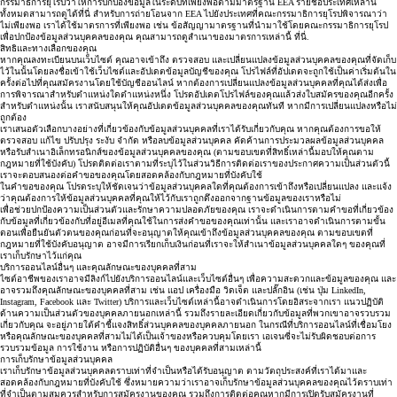
กรรมาธิการยุโรปว่าให้การปกป้องข้อมูลในระดับที่เพียงพอตามมาตรฐาน EEA รายชื่อประเทศเหล่านี้
ทั้งหมดสามารถดูได้
ที่นี่
สำหรับการถ่ายโอนจาก EEA ไปยังประเทศที่คณะกรรมาธิการยุโรปพิจารณาว่า
ไม่เพียงพอ เราได้ใช้มาตรการที่เพียงพอ เช่น ข้อสัญญามาตรฐานที่นำมาใช้โดยคณะกรรมาธิการยุโรป
เพื่อปกป้องข้อมูลส่วนบุคคลของคุณ คุณสามารถดูสำเนาของมาตรการเหล่านี้
ที่นี่
.
สิทธิและทางเลือกของคุณ
หากคุณลงทะเบียนบนเว็บไซต์ คุณอาจเข้าถึง ตรวจสอบ และเปลี่ยนแปลงข้อมูลส่วนบุคคลของคุณที่จัดเก็บ
ไว้ในนั้นโดยลงชื่อเข้าใช้เว็บไซต์และอัปเดตข้อมูลบัญชีของคุณ โปรไฟล์ที่อัปเดตจะถูกใช้เป็นค่าเริ่มต้นใน
ครั้งต่อไปที่คุณสมัครงานโดยใช้บัญชีออนไลน์ หากต้องการเปลี่ยนแปลงข้อมูลส่วนบุคคลที่คุณได้ส่งเพื่อ
การพิจารณาสำหรับตำแหน่งใดตำแหน่งหนึ่ง โปรดอัปเดตโปรไฟล์ของคุณแล้วส่งใบสมัครของคุณอีกครั้ง
สำหรับตำแหน่งนั้น เราสนับสนุนให้คุณอัปเดตข้อมูลส่วนบุคคลของคุณทันที หากมีการเปลี่ยนแปลงหรือไม่
ถูกต้อง
เราเสนอตัวเลือกบางอย่างที่เกี่ยวข้องกับข้อมูลส่วนบุคคลที่เราได้รับเกี่ยวกับคุณ หากคุณต้องการขอให้
ตรวจสอบ แก้ไข ปรับปรุง ระงับ จำกัด หรือลบข้อมูลส่วนบุคคล คัดค้านการประมวลผลข้อมูลส่วนบุคคล
หรือรับสำเนาอิเล็กทรอนิกส์ของข้อมูลส่วนบุคคลของคุณ (ตามขอบเขตที่สิทธิ์เหล่านี้มอบให้คุณตาม
กฎหมายที่ใช้บังคับ) โปรดติดต่อเราตามที่ระบุไว้ในส่วนวิธีการติดต่อเราของประกาศความเป็นส่วนตัวนี้
เราจะตอบสนองต่อคำขอของคุณโดยสอดคล้องกับกฎหมายที่บังคับใช้
ในคำขอของคุณ โปรดระบุให้ชัดเจนว่าข้อมูลส่วนบุคคลใดที่คุณต้องการเข้าถึงหรือเปลี่ยนแปลง และแจ้ง
ว่าคุณต้องการให้ข้อมูลส่วนบุคคลที่คุณให้ไว้กับเราถูกดึงออกจากฐานข้อมูลของเราหรือไม่
เพื่อช่วยปกป้องความเป็นส่วนตัวและรักษาความปลอดภัยของคุณ เราจะดำเนินการตามคำขอที่เกี่ยวข้อง
กับข้อมูลที่เกี่ยวข้องกับที่อยู่อีเมลที่คุณใช้ในการส่งคำขอของคุณเท่านั้น และเราอาจดำเนินการตามขั้น
ตอนเพื่อยืนยันตัวตนของคุณก่อนที่จะอนุญาตให้คุณเข้าถึงข้อมูลส่วนบุคคลของคุณ ตามขอบเขตที่
กฎหมายที่ใช้บังคับอนุญาต อาจมีการเรียกเก็บเงินก่อนที่เราจะให้สำเนาข้อมูลส่วนบุคคลใดๆ ของคุณที่
เราเก็บรักษาไว้แก่คุณ
บริการออนไลน์อื่นๆ และคุณลักษณะของบุคคลที่สาม
ไซต์อาชีพของเราอาจมีลิงก์ไปยังบริการออนไลน์และเว็บไซต์อื่นๆ เพื่อความสะดวกและข้อมูลของคุณ และ
อาจรวมถึงคุณลักษณะของบุคคลที่สาม เช่น แอป เครื่องมือ วิดเจ็ต และปลั๊กอิน (เช่น ปุ่ม LinkedIn,
Instagram, Facebook และ Twitter) บริการและเว็บไซต์เหล่านี้อาจดำเนินการโดยอิสระจากเรา แนวปฏิบัติ
ด้านความเป็นส่วนตัวของบุคคลภายนอกเหล่านี้ รวมถึงรายละเอียดเกี่ยวกับข้อมูลที่พวกเขาอาจรวบรวม
เกี่ยวกับคุณ จะอยู่ภายใต้คำชี้แจงสิทธิ์ส่วนบุคคลของบุคคลภายนอก ในกรณีที่บริการออนไลน์ที่เชื่อมโยง
หรือคุณลักษณะของบุคคลที่สามไม่ได้เป็นเจ้าของหรือควบคุมโดยเรา เอเจนซี่จะไม่รับผิดชอบต่อการ
รวบรวมข้อมูล การใช้งาน หรือการปฏิบัติอื่นๆ ของบุคคลที่สามเหล่านี้
การเก็บรักษาข้อมูลส่วนบุคคล
เราเก็บรักษาข้อมูลส่วนบุคคลตราบเท่าที่จำเป็นหรือได้รับอนุญาต ตามวัตถุประสงค์ที่เราได้มาและ
สอดคล้องกับกฎหมายที่บังคับใช้ ซึ่งหมายความว่าเราอาจเก็บรักษาข้อมูลส่วนบุคคลของคุณไว้ตราบเท่า
ที่จำเป็นตามสมควรสำหรับการสมัครงานของคุณ รวมถึงการติดต่อคุณหากมีการเปิดรับสมัครงานที่