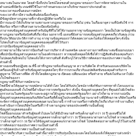
เหมาะสมในอนาคต โดยคำนึงถึงประโยชน์โดยชอบด้วยกฎหมายของเราในการจัดหาพนักงานใน
ตำแหน่งที่เปิดรับ เกณฑ์ที่ใช้ในการกำหนดระยะเวลาเก็บรักษาของเราประกอบด้วย:
ระยะเวลาของขั้นตอนการสมัคร
ระยะเวลาที่เรามีความสัมพันธ์ต่อเนื่องกับคุณ
มีข้อผูกมัดทางกฎหมายที่เราต้องปฏิบัติตามหรือไม่ และ
มีการแนะนำให้เก็บรักษาตามสถานะทางกฎหมายของเราหรือไม่ (เช่น ในเรื่องอายุความที่บังคับใช้ การ
ฟ้องร้อง หรือการสืบสวนตามระเบียบข้อบังคับ)
เราอาจลบข้อมูลส่วนบุคคลสำหรับบัญชีที่ไม่ได้ใช้งานออกจากฐานข้อมูลของเรา โดยเป็นไปตามข้อผูกพัน
ทางกฎหมายหรือข้อบังคับที่เกี่ยวข้อง นอกจากนี้ เอเจนซี่ยังสามารถลบข้อมูลส่วนบุคคลเกี่ยวกับคุณ (รวม
ถึงประวัติย่อ/ประวัติการทำงาน) จากฐานข้อมูลของเราได้ตลอดเวลาและไม่ต้องให้เหตุผลใดๆ ดังนั้น
โปรดเก็บสำเนาข้อมูลส่วนบุคคลของคุณที่ให้ไว้กับเรา
เราปกป้องข้อมูลส่วนบุคคลอย่างไร
เราพยายามใช้มาตรการป้องกันด้านการบริหาร ด้านเทคนิค และทางกายภาพที่เหมาะสมซึ่งออกแบบมา
เพื่อปกป้องข้อมูลส่วนบุคคลภายในองค์กรของเรา หากคุณมีเหตุผลให้เชื่อได้ว่าปฏิสัมพันธ์ของคุณกับเรา
ไม่ปลอดภัยอีกต่อไป โปรดแจ้งให้เราทราบทันที ดังที่ระบุไว้ส่วนวิธีการติดต่อเราของประกาศความเป็น
ส่วนตัวนี้
ทางเอเจนซี่ขอปฏิเสธ ณ ที่นี้ เท่าที่กฎหมายท้องถิ่นอนุญาต ความรับผิดใด สำหรับตนเองและบริษัทใน
เครือและผู้รับจ้างสำหรับข้อมูลส่วนบุคคลใดๆ ที่เรารวบรวมเกี่ยวกับแอปพลิเคชันของคุณสำหรับการ
สูญหาย ใช้ในทางที่ผิด เข้าถึงโดยผิดกฎหมาย เปิดเผย เปลี่ยนแปลง หรือทำลาย หรือส่งไม่ทันเวลาไปยัง
เว็บไซต์ของเรา
กฎหมายที่ใช้กับการสมัครงาน
ไซต์นี้ช่วยให้คุณสามารถสมัครงานได้ทั่วโลก โดยได้รับประโยชน์จากฟังก์ชันการสรรหาทั่วโลกแบบรวม
ศูนย์ของเอเจนซี่ เว็บไซต์นี้ดำเนินการจากสหรัฐอเมริกา ดังนั้น ข้อมูลส่วนบุคคลใดๆ ที่คุณส่งไปยังไซต์จะ
ถูกรวบรวมในสหรัฐอเมริกาและจะอยู่ภายใต้กฎหมายของสหรัฐอเมริกา อย่างไรก็ตาม หากเราแบ่งปัน
ข้อมูลส่วนบุคคลของคุณกับบริษัทในเครือที่ตั้งอยู่ในประเทศอื่นในฐานะนายจ้างที่มีศักยภาพ บริษัทในเครือ
จะจัดการข้อมูลส่วนบุคคลของคุณตามนโยบายนี้ การจ้างงานหรือการตัดสินใจเกี่ยวกับการจ้างงานอื่นๆ
จะดำเนินการโดยบริษัทในเครือที่ว่าจ้างตามกฎหมายของประเทศที่งานนั้นตั้งอยู่
ข้อมูลส่วนบุคคลของเด็ก
ไซต์นี้ออกแบบมาสำหรับผู้ชมทั่วไปและไม่ได้มีเป้าหมายสำหรับเด็กอายุต่ำกว่า 16 ปี เอเจนซี่ไม่ได้
รวบรวมหรือเรียกร้องข้อมูลส่วนบุคคลจากเด็กอายุต่ำกว่า 16 ปีโดยเจตนาผ่านทางเว็บไซต์ หากคุณเชื่อ
ว่าเด็กอายุต่ำกว่า 16 ปีอาจให้ข้อมูลส่วนบุคคลแก่เราผ่านทางไซต์ โปรดติดต่อเราตามที่ระบุไว้ในส่วนวิธี
การติดต่อเราของประกาศความเป็นส่วนตัวนี้
การอัปเดตประกาศความเป็นส่วนตัวของเรา
ประกาศเกี่ยวกับความเป็นส่วนตัวนี้อาจมีการปรับปรุงเป็นระยะและโดยไม่ต้องแจ้งให้คุณทราบล่วงหน้า