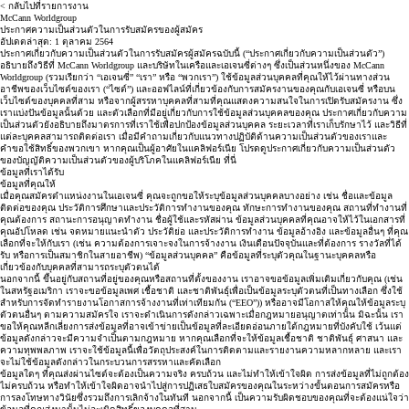
< กลับไปที่รายการงาน
McCann Worldgroup
ประกาศความเป็นส่วนตัวในการรับสมัครของผู้สมัคร
อัปเดตล่าสุด: 1 ตุลาคม 2564
ประกาศเกี่ยวกับความเป็นส่วนตัวในการรับสมัครผู้สมัครฉบับนี้ (“ประกาศเกี่ยวกับความเป็นส่วนตัว”)
อธิบายถึงวิธีที่ McCann Worldgroup และบริษัทในเครือและเอเจนซี่ต่างๆ ซึ่งเป็นส่วนหนึ่งของ McCann
Worldgroup (รวมเรียกว่า “เอเจนซี่” “เรา” หรือ “พวกเรา”) ใช้ข้อมูลส่วนบุคคลที่คุณให้ไว้ผ่านทางส่วน
อาชีพของเว็บไซต์ของเรา (“ไซต์”) และออฟไลน์ที่เกี่ยวข้องกับการสมัครงานของคุณกับเอเจนซี่ หรือบน
เว็บไซต์ของบุคคลที่สาม หรือจากผู้สรรหาบุคคลที่สามที่คุณแสดงความสนใจในการเปิดรับสมัครงาน ซึ่ง
เราแบ่งปันข้อมูลนั้นด้วย และตัวเลือกที่มีอยู่เกี่ยวกับการใช้ข้อมูลส่วนบุคคลของคุณ ประกาศเกี่ยวกับความ
เป็นส่วนตัวยังอธิบายถึงมาตรการที่เราใช้เพื่อปกป้องข้อมูลส่วนบุคคล ระยะเวลาที่เราเก็บรักษาไว้ และวิธีที่
แต่ละบุคคลสามารถติดต่อเรา เมื่อมีคำถามเกี่ยวกับแนวทางปฏิบัติด้านความเป็นส่วนตัวของเราและ
คำขอใช้สิทธิ์ของพวกเขา หากคุณเป็นผู้อาศัยในแคลิฟอร์เนีย โปรดดูประกาศเกี่ยวกับความเป็นส่วนตัว
ของบัญญัติความเป็นส่วนตัวของผู้บริโภคในแคลิฟอร์เนีย
ที่นี่
ข้อมูลที่เราได้รับ
ข้อมูลที่คุณให้
เมื่อคุณสมัครตำแหน่งงานในเอเจนซี่ คุณจะถูกขอให้ระบุข้อมูลส่วนบุคคลบางอย่าง เช่น ชื่อและข้อมูล
ติดต่อของคุณ ประวัติการศึกษาและประวัติการทำงานของคุณ ทักษะการทำงานของคุณ สถานที่ทำงานที่
คุณต้องการ สถานะการอนุญาตทำงาน ชื่อผู้ใช้และรหัสผ่าน ข้อมูลส่วนบุคคลที่คุณอาจให้ไว้ในเอกสารที่
คุณอัปโหลด เช่น จดหมายแนะนำตัว ประวัติย่อ และประวัติการทำงาน ข้อมูลอ้างอิง และข้อมูลอื่นๆ ที่คุณ
เลือกที่จะให้กับเรา (เช่น ความต้องการเจาะจงในการจ้างงาน เงินเดือนปัจจุบันและที่ต้องการ รางวัลที่ได้
รับ หรือการเป็นสมาชิกในสายอาชีพ) “ข้อมูลส่วนบุคคล” คือข้อมูลที่ระบุตัวคุณในฐานะบุคคลหรือ
เกี่ยวข้องกับบุคคลที่สามารถระบุตัวตนได้
นอกจากนี้ ขึ้นอยู่กับสถานที่อยู่ของคุณหรือสถานที่ตั้งของงาน เราอาจขอข้อมูลเพิ่มเติมเกี่ยวกับคุณ (เช่น
ในสหรัฐอเมริกา เราจะขอข้อมูลเพศ เชื้อชาติ และชาติพันธุ์เพื่อเป็นข้อมูลระบุตัวตนที่เป็นทางเลือก ซึ่งใช้
สำหรับการจัดทำรายงานโอกาสการจ้างงานที่เท่าเทียมกัน (“EEO”)) หรืออาจมีโอกาสให้คุณให้ข้อมูลระบุ
ตัวตนอื่นๆ ตามความสมัครใจ เราจะดำเนินการดังกล่าวเฉพาะเมื่อกฎหมายอนุญาตเท่านั้น มิฉะนั้น เรา
ขอให้คุณหลีกเลี่ยงการส่งข้อมูลที่อาจเข้าข่ายเป็นข้อมูลที่ละเอียดอ่อนภายใต้กฎหมายที่บังคับใช้ เว้นแต่
ข้อมูลดังกล่าวจะมีความจำเป็นตามกฎหมาย หากคุณเลือกที่จะให้ข้อมูลเชื้อชาติ ชาติพันธุ์ ศาสนา และ
ความทุพพลภาพ เราจะใช้ข้อมูลนี้เพื่อวัตถุประสงค์ในการติดตามและรายงานความหลากหลาย และเรา
จะไม่ใช้ข้อมูลดังกล่าวในกระบวนการสรรหาและคัดเลือก
ข้อมูลใดๆ ที่คุณส่งผ่านไซต์จะต้องเป็นความจริง ครบถ้วน และไม่ทำให้เข้าใจผิด การส่งข้อมูลที่ไม่ถูกต้อง
ไม่ครบถ้วน หรือทำให้เข้าใจผิดอาจนำไปสู่การปฏิเสธใบสมัครของคุณในระหว่างขั้นตอนการสมัครหรือ
การลงโทษทางวินัยซึ่งรวมถึงการเลิกจ้างในทันที นอกจากนี้ เป็นความรับผิดชอบของคุณที่จะต้องแน่ใจว่า