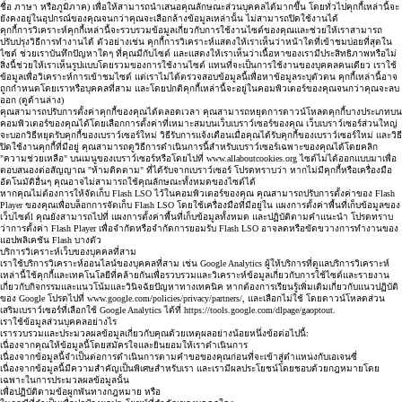
ชื่อ ภาษา หรือภูมิภาค) เพื่อให้สามารถนำเสนอคุณลักษณะส่วนบุคคลได้มากขึ้น โดยทั่วไปคุกกี้เหล่านี้จะ
ยังคงอยู่ในอุปกรณ์ของคุณจนกว่าคุณจะเลือกล้างข้อมูลเหล่านั้น ไม่สามารถปิดใช้งานได้
คุกกี้การวิเคราะห์
คุกกี้เหล่านี้จะรวบรวมข้อมูลเกี่ยวกับการใช้งานไซต์ของคุณและช่วยให้เราสามารถ
ปรับปรุงวิธีการทำงานได้ ตัวอย่างเช่น คุกกี้การวิเคราะห์แสดงให้เราเห็นว่าหน้าใดที่เข้าชมบ่อยที่สุดใน
ไซต์ ช่วยเราบันทึกปัญหาใดๆ ที่คุณมีกับไซต์ และแสดงให้เราเห็นว่าเนื้อหาของเรามีประสิทธิภาพหรือไม่
สิ่งนี้ช่วยให้เราเห็นรูปแบบโดยรวมของการใช้งานไซต์ แทนที่จะเป็นการใช้งานของบุคคลคนเดียว เราใช้
ข้อมูลเพื่อวิเคราะห์การเข้าชมไซต์ แต่เราไม่ได้ตรวจสอบข้อมูลนี้เพื่อหาข้อมูลระบุตัวตน คุกกี้เหล่านี้อาจ
ถูกกำหนดโดยเราหรือบุคคลที่สาม และโดยปกติคุกกี้เหล่านี้จะอยู่ในคอมพิวเตอร์ของคุณจนกว่าคุณจะลบ
ออก (ดูด้านล่าง)
คุณสามารถปรับการตั้งค่าคุกกี้ของคุณได้ตลอดเวลา คุณสามารถหยุดการดาวน์โหลดคุกกี้บางประเภทบน
คอมพิวเตอร์ของคุณได้โดยเลือกการตั้งค่าที่เหมาะสมบนเว็บเบราว์เซอร์ของคุณ เว็บเบราว์เซอร์ส่วนใหญ่
จะบอกวิธีหยุดรับคุกกี้ของเบราว์เซอร์ใหม่ วิธีรับการแจ้งเตือนเมื่อคุณได้รับคุกกี้ของเบราว์เซอร์ใหม่ และวิธี
ปิดใช้งานคุกกี้ที่มีอยู่ คุณสามารถดูวิธีการดำเนินการนี้สำหรับเบราว์เซอร์เฉพาะของคุณได้โดยคลิก
"ความช่วยเหลือ" บนเมนูของเบราว์เซอร์หรือโดยไปที่
www.allaboutcookies.org
ไซต์ไม่ได้ออกแบบมาเพื่อ
ตอบสนองต่อสัญญาณ "ห้ามติดตาม" ที่ได้รับจากเบราว์เซอร์ โปรดทราบว่า หากไม่มีคุกกี้หรือเครื่องมือ
อัตโนมัติอื่นๆ คุณอาจไม่สามารถใช้คุณลักษณะทั้งหมดของไซต์ได้
หากคุณไม่ต้องการให้จัดเก็บ Flash LSO ไว้ในคอมพิวเตอร์ของคุณ คุณสามารถปรับการตั้งค่าของ Flash
Player ของคุณเพื่อบล็อกการจัดเก็บ Flash LSO โดยใช้เครื่องมือที่มีอยู่ใน
แผงการตั้งค่าพื้นที่เก็บข้อมูลของ
เว็บไซต์l
คุณยังสามารถไปที่
แผงการตั้งค่าพื้นที่เก็บข้อมูลทั้งหมด
และปฏิบัติตามคำแนะนำ โปรดทราบ
ว่าการตั้งค่า Flash Player เพื่อจำกัดหรือจำกัดการยอมรับ Flash LSO อาจลดหรือขัดขวางการทำงานของ
แอปพลิเคชัน Flash บางตัว
บริการวิเคราะห์เว็บของบุคคลที่สาม
เราใช้บริการวิเคราะห์ออนไลน์ของบุคคลที่สาม เช่น Google Analytics ผู้ให้บริการที่ดูแลบริการวิเคราะห์
เหล่านี้ใช้คุกกี้และเทคโนโลยีที่คล้ายกันเพื่อรวบรวมและวิเคราะห์ข้อมูลเกี่ยวกับการใช้ไซต์และรายงาน
เกี่ยวกับกิจกรรมและแนวโน้มและวินิจฉัยปัญหาทางเทคนิค หากต้องการเรียนรู้เพิ่มเติมเกี่ยวกับแนวปฏิบัติ
ของ Google โปรดไปที่
www.google.com/policies/privacy/partners/
, และเลือกไม่ใช้ โดยดาวน์โหลดส่วน
เสริมเบราว์เซอร์ที่เลือกใช้ Google Analytics ได้ที่
https://tools.google.com/dlpage/gaoptout
.
เราใช้ข้อมูลส่วนบุคคลอย่างไร
เรารวบรวมและประมวลผลข้อมูลเกี่ยวกับคุณด้วยเหตุผลอย่างน้อยหนึ่งข้อต่อไปนี้:
เนื่องจากคุณให้ข้อมูลนี้โดยสมัครใจและยินยอมให้เราดำเนินการ
เนื่องจากข้อมูลนี้จำเป็นต่อการดำเนินการตามคำขอของคุณก่อนที่จะเข้าสู่ตำแหน่งกับเอเจนซี่
เนื่องจากข้อมูลนี้มีความสำคัญเป็นพิเศษสำหรับเรา และเรามีผลประโยชน์โดยชอบด้วยกฎหมายโดย
เฉพาะในการประมวลผลข้อมูลนั้น
เพื่อปฏิบัติตามข้อผูกพันทางกฎหมาย หรือ